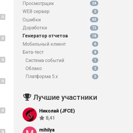
Просмотрщик
24
WEB сервер
5
0
Ошибки
65
Доработки
72
Генератор отчетов
18
0
Мобильный клиент
6
Бета-тест
8
0
Система событий
1
Облако
2
Платформа 5.х
5
0
Лучшие участники
0
Николай (JFCE)
8,41
mihilya
0