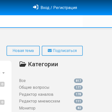
Вход / Регистрация
Новая тема
Подписаться
Категории
и
Все
817
0
Общие вопросы
177
Редактор каналов
178
Редактор мнемосхем
111
0
Монитор
82