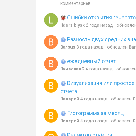
комментариев
Ошибки открытия генерато
liders biysk
2 года назад
обновле
Разность двух средних зн
Barbus
3 года назад
обновлен
Ba
ежедневный отчет
ВячеславС
4 года назад
обновле
Визуализация или простое
отчета
Валерий
4 года назад
обновлен
С
Гистограмма за месяц
Валерий
4 года назад
обновлен
С
Редактор отчётов