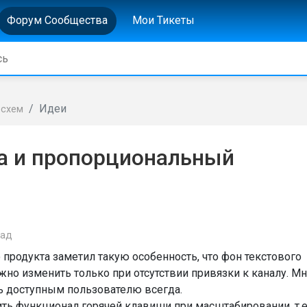
Форум Сообщества
Мои Тикеты
Идеи
осхем
на и пропорциональный
зад
продукта заметил такую особенность, что фон текстового
но изменить только при отсутствии привязки к каналу. М
ть доступным пользователю всегда.
ь функционал горячей клавиши при масштабировании, т.е