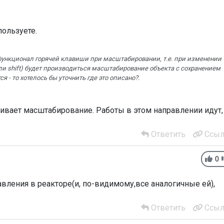
ользуете.
ункционал горячей клавиши при масштабировании, т.е. при изменении
ли shift) будет производиться масштабирование объекта с сохранением
 - то хотелось бы уточнить где это описано?.
ивает масштабирование. Работы в этом направлении идут,
Ответить
Ссыл
0
авления в реакторе(и, по-видимому,все аналогичные ей),
Ответить
Ссыл