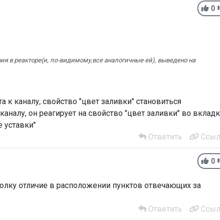
0
ния в реакторе(и, по-видимому,все аналогичные ей), выведено на
а к каналу, свойство "цвет заливки" становиться
каналу, он реагирует на свойство "цвет заливки" во вклад
е уставки"
Ответить
Ссыл
0
толку отличие в расположении пунктов отвечающих за
Ответить
Ссыл