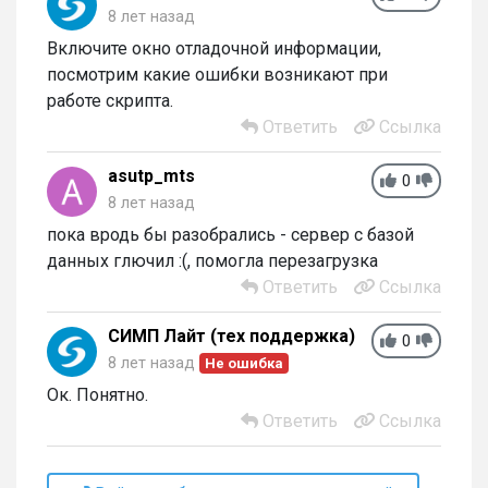
8 лет назад
Включите окно отладочной информации,
посмотрим какие ошибки возникают при
работе скрипта.
Ответить
Ссылка
asutp_mts
0
8 лет назад
пока вродь бы разобрались - сервер с базой
данных глючил :(, помогла перезагрузка
Ответить
Ссылка
СИМП Лайт (тех поддержка)
0
8 лет назад
Не ошибка
Ок. Понятно.
Ответить
Ссылка