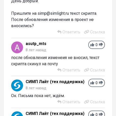
День добрый.
Пришлите на simp@simlight.ru текст скрипта.
После обновления изменения в проект не
вносились?
Ответить
Ссылка
asutp_mts
0
8 лет назад
после обновления изменеия не вносил, текст
скрипта скинул на почту
Ответить
Ссылка
СИМП Лайт (тех поддержка)
0
8 лет назад
Ок. Письма пока нет, ждём.
Ответить
Ссылка
СИМП Лайт (тех поддержка)
0