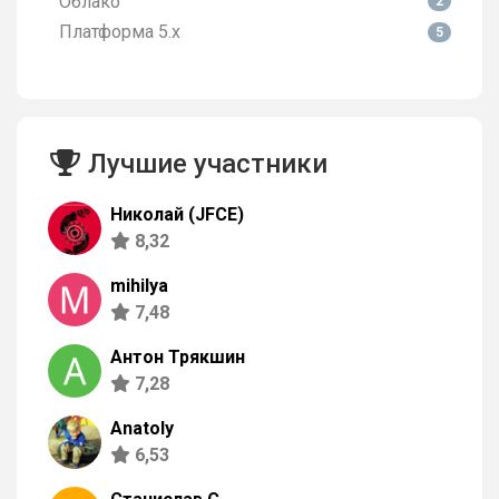
Облако
2
Платформа 5.х
5
Лучшие участники
Николай (JFCE)
8,32
mihilya
7,48
Антон Трякшин
7,28
Anatoly
6,53