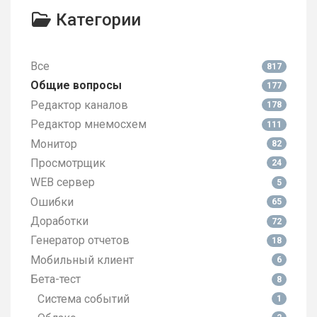
Категории
Все
817
Общие вопросы
177
Редактор каналов
178
Редактор мнемосхем
111
Монитор
82
Просмотрщик
24
WEB сервер
5
Ошибки
65
Доработки
72
Генератор отчетов
18
Мобильный клиент
6
Бета-тест
8
Система событий
1