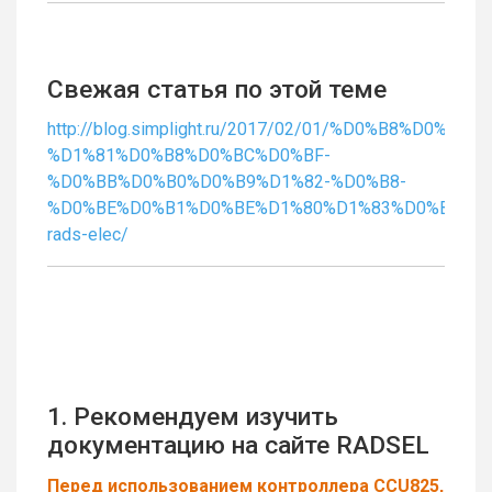
Свежая статья по этой теме
http://blog.simplight.ru/2017/02/01/%D0%B8%D
%D1%81%D0%B8%D0%BC%D0%BF-
%D0%BB%D0%B0%D0%B9%D1%82-%D0%B8-
%D0%BE%D0%B1%D0%BE%D1%80%D1%83%D0%B4%D
rads-elec/
1. Рекомендуем изучить
документацию на сайте RADSEL
Перед использованием контроллера CCU825,