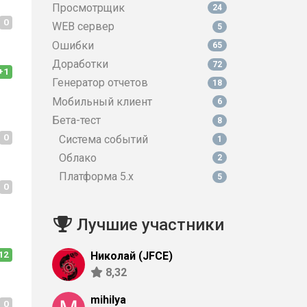
Просмотрщик
24
0
WEB сервер
5
Ошибки
65
Доработки
72
+1
Генератор отчетов
18
Мобильный клиент
6
Бета-тест
8
0
Система событий
1
Облако
2
Платформа 5.х
5
0
Лучшие участники
12
Николай (JFCE)
8,32
mihilya
0