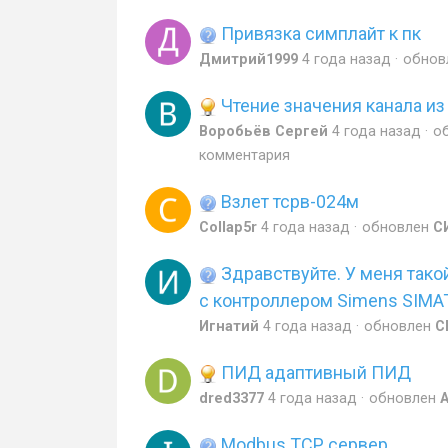
Привязка симплайт к пк
Дмитрий1999
4 года назад
обнов
Чтение значения канала из 
Воробьёв Сергей
4 года назад
о
комментария
Взлет тсрв-024м
Collap5r
4 года назад
обновлен
С
Здравствуйте. У меня такой
с контроллером Simens SIMA
Игнатий
4 года назад
обновлен
С
ПИД адаптивный ПИД
dred3377
4 года назад
обновлен
A
Modbus TCP сервер