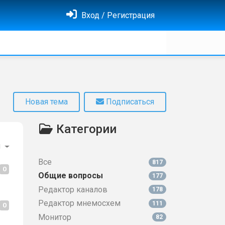
Вход / Регистрация
Новая тема
Подписаться
Категории
и
Все
817
0
Общие вопросы
177
Редактор каналов
178
Редактор мнемосхем
111
0
Монитор
82